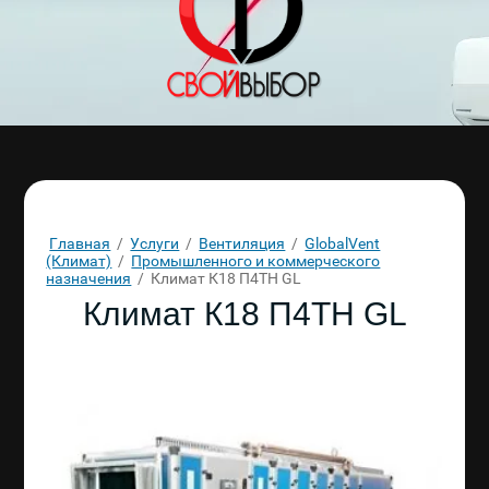
Главная
/
Услуги
/
Вентиляция
/
GlobalVent
(Климат)
/
Промышленного и коммерческого
назначения
/
Климат К18 П4ТН GL
Климат К18 П4ТН GL